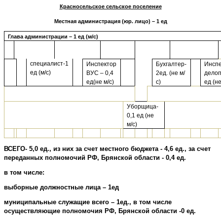
Красносельское сельское поселение
Местная администрация (юр. лицо) – 1 ед
Глава администрации – 1 ед (м/с)
специалист-1
Инспектор
Бухгалтер-
Инспе
ед (м/с)
ВУС – 0,4
2ед. (не м/
делоп
ед(не м/с)
с)
ед (не
Уборщица-
0,1 ед (не
м/с)
ВСЕГО- 5,0 ед., из них за счет местного бюджета - 4,6 ед., за счет
переданных полномочий РФ, Брянской области - 0,4 ед.
в том числе:
выборные должностные лица – 1ед
муниципальные служащие всего – 1ед., в том числе
осуществляющие полномочия РФ, Брянской области -0 ед.