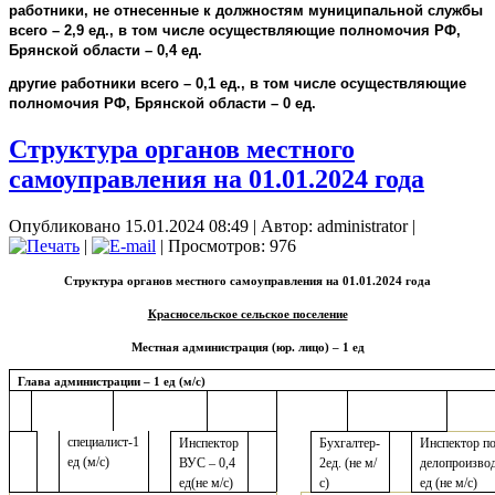
работники, не отнесенные к должностям муниципальной службы
всего – 2,9 ед., в том числе осуществляющие полномочия РФ,
Брянской области – 0,4 ед.
другие работники всего – 0,1 ед., в том числе осуществляющие
полномочия РФ, Брянской области – 0 ед.
Структура органов местного
самоуправления на 01.01.2024 года
Опубликовано 15.01.2024 08:49
|
Автор: administrator
|
|
| Просмотров: 976
Структура органов местного самоуправления на 01.01.2024 года
Красносельское сельское поселение
Местная администрация (юр. лицо) – 1 ед
Глава администрации – 1 ед (м/с)
специалист-1
Инспектор
Бухгалтер-
Инспектор п
ед (м/с)
ВУС – 0,4
2ед. (не м/
делопроизвод
ед(не м/с)
с)
ед (не м/с)