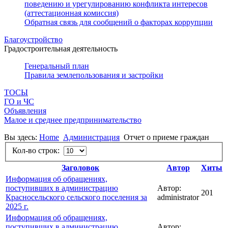
поведению и урегулированию конфликта интересов
(аттестационная комиссия)
Обратная связь для сообщений о факторах коррупции
Благоустройство
Градостроительная деятельность
Генеральный план
Правила землепользования и застройки
ТОСЫ
ГО и ЧС
Объявления
Малое и среднее предпринимательство
Вы здесь:
Home
Администрация
Отчет о приеме граждан
Кол-во строк:
Заголовок
Автор
Хиты
Информация об обращениях,
поступивших в администрацию
Автор:
201
Красносельского сельского поселения за
administrator
2025 г.
Информация об обращениях,
поступивших в администрацию
Автор: